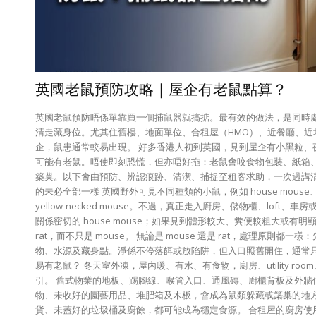
英國老鼠預防攻略｜屋企有老鼠點算？
英國老鼠預防唔係單靠買一個捕鼠器就搞掂。最有效的做法，是同時
清走藏身位。尤其住舊樓、地面單位、合租屋（HMO）、近餐廳、近
企，鼠患通常較易出現。 好多香港人初到英國，見到屋企有小黑粒、
可能有老鼠。唔使即刻恐慌，但亦唔好拖：老鼠會咬食物包裝、紙箱
築巢。以下會由預防、辨認痕跡、清潔、捕捉至租客求助，一次過講清
的未必全部一樣 英國野外可見不同種類的小鼠，例如 house mouse、field
yellow-necked mouse。不過，真正走入廚房、儲物櫃、loft
關係密切的 house mouse；如果見到體形較大、糞便較粗大或有
rat，而不只是 mouse。 無論是 mouse 還是 rat，處理原則都
物、水源及藏身點。淨係不停落餌或放陷阱，但入口照舊開住，通常只
易有老鼠？ 冬天室外凍，屋內暖、有水、有食物，廚房、utility room、loft 
引。 舊式物業的地板、踢腳線、喉管入口、通風磚、廚櫃背板及外牆
物、未收好的園藝用品、堆肥箱及木板，會成為鼠類躲藏或築巢的地方
貨、未蓋好的垃圾桶及廚餘，都可能成為穩定食源。 合租屋的廚房使