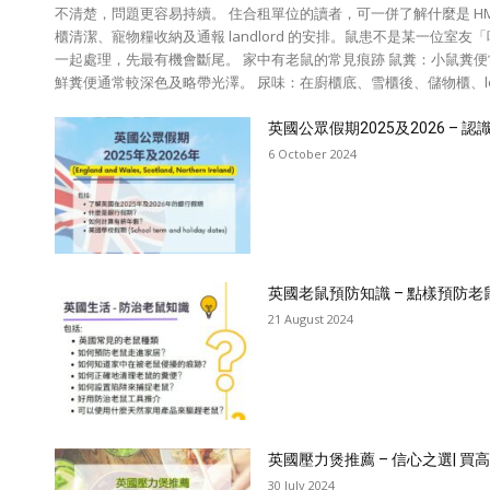
不清楚，問題更容易持續。 住合租單位的讀者，可一併了解什麼是 HMO
櫃清潔、寵物糧收納及通報 landlord 的安排。鼠患不是某一位室
一起處理，先最有機會斷尾。 家中有老鼠的常見痕跡 鼠糞：小鼠糞
鮮糞便通常較深色及略帶光澤。 尿味：在廚櫃底、雪櫃後、儲物櫃、loft
英國公眾假期2025及2026 – 
6 October 2024
英國老鼠預防知識 – 點樣預防老
21 August 2024
英國壓力煲推薦 – 信心之選| 
30 July 2024