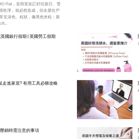
 Flat，並與室友訂好垃圾日、雪
友「唔乾淨」就必然造成，但全屋住戶
便常呈深色、粒狀，像黑色米粒；新
...
認識英國銀行假期 | 英國勞工假期
鼠走進家居? 有用工具必睇攻略
買高壓鍋時需注意的事項