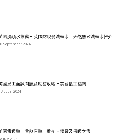
英國洗頭水推薦 – 英國防脫髮洗頭水、天然無矽洗頭水推介
10 September 2024
英國見工面試問題及應答攻略 – 英國搵工指南
4 August 2024
英國電暖墊、電熱床墊、推介 – 慳電及保暖之選
28 July 2024