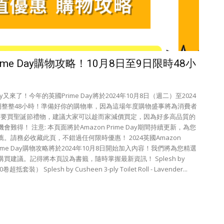
Prime Day購物攻略！10月8日至9日限時48小
Day又來了！今年的英國Prime Day將於2024年10月8日（週二）至2024
期整整48小時！準備好你的購物車，因為這場年度購物盛事將為消費者
您需要買聖誕節禮物，建議大家可以趁而家減價買定，因為好多高品質的
得！ 注意: 本頁面將於Amazon Prime Day期間持續更新，為您
請務必收藏此頁，不錯過任何限時優惠！ 2024英國Amazon
n Prime Day購物攻略將於2024年10月8日開始加入內容！我們將為您精選
建議。記得將本頁設為書籤，隨時掌握最新資訊！ Splesh by
裝） Splesh by Cusheen 3-ply Toilet Roll - Lavender...