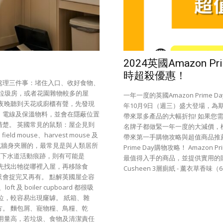
2024英國Amazon 
時超殺優惠！
處理三件事：堵住入口、收好食物、
垃圾房，或者花園雜物較多的屋
一年一度的英國Amazon Prime 
夜晚聽到天花或廚櫃有聲，先發現
年10月9日（週三）盛大登場，為
、電線及保溫物料，並會在隱蔽位置
帶來眾多產品的大幅折扣! 如果
楚。 英國常見的鼠類：屋企見到
名牌子都做緊一年一度的大減價，機會難
 mouse、harvest mouse 及
帶來第一手購物攻略與超值商品推薦。
、車房或牆身夾層的，最常見是與人類居所
Prime Day購物攻略！ Amazo
明顯下水道活動痕跡，則有可能是
最值得入手的商品，並提供實用的購買
一樣：先找出牠從哪裡入屋，再移除食
Cusheen 3層廁紙 - 薰衣草香味（60卷超抵套
會捉完又再有。 點解英國屋企容
及 boiler cupboard 都很吸
位，較容易出現窿罅。 紙箱、雜
。 麵包屑、寵物糧、鳥糧、乾
用量高，若垃圾、食物及清潔責任