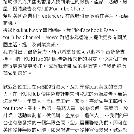
幫助移民到英國的香港人找到最佳的服務、產品、活動、房
屋、招聘廣告及有用的YouTube Chanel；
幫助英國企業和Freelancers 在線吸引更多潛在客戶，拓展
商機。
透過hkukhub.com這個網站、我們的Facebook Page、
YouTube Channel、MeWe 群組來為香港人提供更多有關英
國生活、搵工及創業資訊。
我們付出了很多努力，所以希望各位可以對本平台多多支
持， 把HKUKHub的網站告訴給您們的朋友， 令這個平台
變得更溫暖更美好。 或許我們能做的很微薄，但我們把微
薄做到最好。
歡迎各位生活在英國的香港人、及打算移民到英國的香港
人，在HKUKHub 使用免費計劃來刊登您的分類廣告。無論
您是學生、年青人、自由業工者、家長、喜愛做手工藝者、
Youtuber、業主、教師、醫務人員、裝修師傅、建築師、設
計師、活動策劃者、做代購、企業家、退休人士 …我們的平
台也有您發揮的一個無限空間。您只需要聯絡我們，即可在
英國發揮無限的可能。如果想進一步發揮宣傳效果，歡迎您