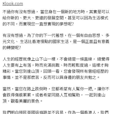
Klook.com
不過你有沒有想過， 當您身在一個新的地方時，其實是可以
給你新的、更大、更遠的發展空間，甚至可以因為生活模式
的不同，而實現您一直想實現的夢想呢?
有沒有想過，為了你的下一代著想，在一個有自由思想、 多
元文化、 生活比香港慢點的國家生活，是一個正面且有意義
的轉變呢?
人生的經歷就像上山下山一樣，不會總是一條直線， 總覺得
人生要有上有落，時而充滿挑戰、時而輕鬆度過，這樣才夠
精彩。當您到達山頂，回頭一看，您會發現所有曾經經歷的
事情，並不是那麽苦，反而可以與身邊的朋友共勉之。
當然，當您在路上跌倒時，您都希望有人幫你一把,，讓你不
會跌得傷痕累累。或者希望同路人互相幫助， 一起到達山
頂，觀看美麗的景色。
我們明白移民英國這條路並不容易，作為一個香港人，我們