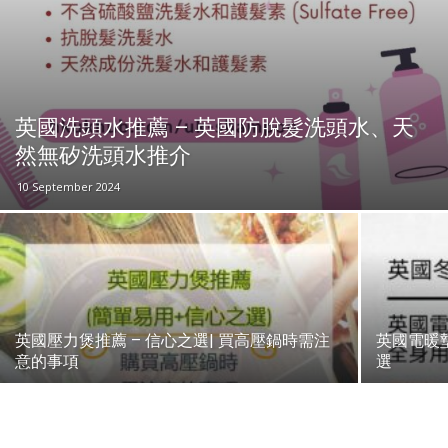
英國洗頭水推薦 – 英國防脫髮洗頭水、天
然無矽洗頭水推介
10 September 2024
英國壓力煲推薦 – 信心之選| 買高壓鍋時需注
英國電暖
意的事項
選