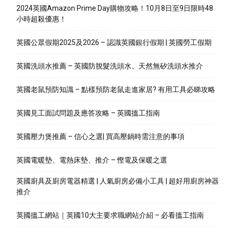
2024英國Amazon Prime Day購物攻略！10月8日至9日限時48
小時超殺優惠！
英國公眾假期2025及2026 – 認識英國銀行假期 | 英國勞工假期
英國洗頭水推薦 – 英國防脫髮洗頭水、天然無矽洗頭水推介
英國老鼠預防知識 – 點樣預防老鼠走進家居? 有用工具必睇攻略
英國見工面試問題及應答攻略 – 英國搵工指南
英國壓力煲推薦 – 信心之選| 買高壓鍋時需注意的事項
英國電暖墊、電熱床墊、推介 – 慳電及保暖之選
英國廚具及廚房電器精選 | 人氣廚房必備小工具 | 超好用廚房神器
推介
英國搵工網站｜英國10大主要求職網站介紹 – 必看搵工指南