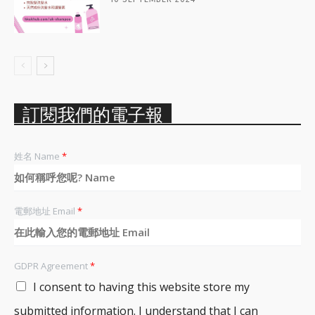
訂閱我們的電子報
姓名 Name
*
電郵地址 Email
*
GDPR Agreement
*
I consent to having this website store my
submitted information. I understand that I can